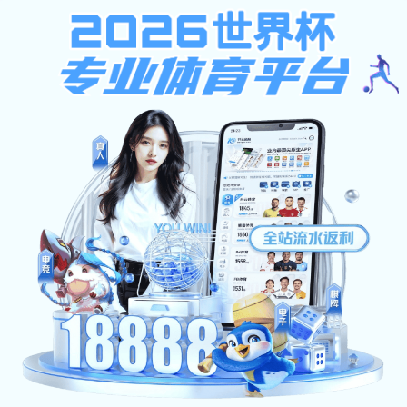
雪缘园足球篮球比分
菜单
T14
贝尔纳多席尔瓦代表葡萄牙对阵
哥伦比亚拦截效率解析
在世界杯的璀璨舞台上，每一场强强对话都是天赋与