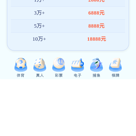
感。这种“夺刀不杀人”的防守哲学，让葡萄牙队在防
守反击中始终保持着阵型的完整性与威胁性。
我们更深层次地剖析，贝尔纳多席尔瓦的拦截之所以
高效，源于他超凡的体能储备与战术执行力。在葡萄
牙队的压迫体系中，B席是那个永远在奔跑的“幽
灵”。他不仅要在前场扮演创意发动机的角色，还要
在后场成为防线的第一道屏障。当他完成一次成功拦
截后，他能在0.5秒内判定由守转攻的第一落点，直
接连线前场的核心射手。这种从拦截到进攻的“凌波
微步”，让哥伦比亚的防线猝不及防。
哥伦比亚人或许在技术层面能与葡萄牙队一较高下，
但在纪律性与战术细节的执行上，他们遭遇了贝尔纳
多席尔瓦的无声打击。B席的拦截，已经不再是孤立