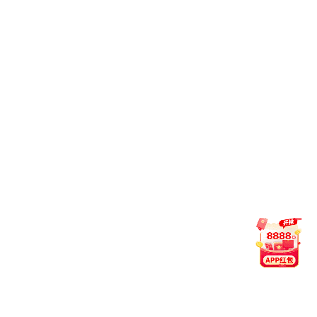
中...
查看详情
西班牙人球队聚焦：锋线跑位层
次不容忽视 — 详细说明
当足球评论的聚光灯习惯性地打在西甲
豪门的巨星脚下时，那些看似平凡的战
术细节往往才是决定比赛走向的暗线。
西班牙人队，这支在加泰罗尼亚德比中
永远带着不屈标签的球队，近期展现出
的进攻变化值得深挖。并不是说他们的
前锋有...
查看详情
范德文比赛价值：一对一防守不
只看数据 · 用户常问
在当今这个被数据洪流淹没的足球时