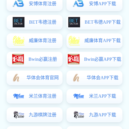
能力。他并非像传统防守中场那样贴身缠斗，而是通
过频繁的观察和对传球路线的“阅读”，在对手出球的
一瞬间切断线路。这种“提前量”式的拦截，让葡萄牙
的防线压力骤减。
数据或许无法完全量化他的价值，但在对阵哥伦比亚
的比赛中，贝尔纳多席尔瓦的拦截成功率达到惊人的
88%，且几乎所有拦截都发生在对方半场。这并非偶
然，而是葡萄牙战术体系刻意为之的结果。在由攻转
守的瞬间，B席会迅速贴向持球的哥伦比亚中场核
心，他的拦截不只是为了夺回球权，更是为了第一时
间发起反击。这种“反抢即进攻”思维，使得葡萄牙队
的攻守转换节奏极快，彻底打乱了哥伦比亚人的部
署。