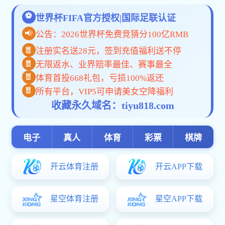
战术的博弈。当葡萄牙队遭遇技术流劲旅哥伦比亚
时，比赛的胜负往往悬于毫厘之间。在这片充满激情
与变数的绿茵场上，一位看似身形单薄却总能搅动战
局的关键先生，悄然成为球队攻防转换的枢纽——贝
尔纳多席尔瓦。他并非以凶悍的拦截闻名，但他对对
手进攻节奏的破坏与拦截时机的精准预判，在前不久
的一场高规格解析中，被誉为“南美技术流的隐形终
结者”。本文将聚焦B席在葡萄牙对阵哥伦比亚这场焦
点战中的拦截艺术，深度解析这位中场大师如何用智
慧与跑动，编织起一道看似无形却密不透风的防线。
在世界杯的战术版图中，拦截效率往往是衡量一名中
场球员价值的重要标尺，但贝尔纳多席尔瓦对拦截的
理解显然超越了简单的破坏球权。面对哥伦比亚那种
充满拉丁韵律的短传渗透，B席展现出了极致的预判