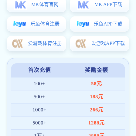
贝尔纳多席尔瓦的拦截位置选择颇具玄机。他很少在
危险的中路腹地直接下脚，而是习惯在边路协防，利
用自己灵活的身体重心与极快的步频，与队友形成包
夹。当哥伦比亚边锋试图内切时，B席总能及时回撤
至边后卫身前，形成一道二对一的防线。这不仅仅是
身体对抗，更像是一场心理博弈。他的每一次上抢都
带着欺骗性，往往迫使对方将球回传，从而打乱哥伦
比亚赖以生存的快速推进节奏。
更难能可贵的是，在世界杯这种高强度对抗中，贝尔
纳多席尔瓦的拦截动作异常干净。他极少因为鲁莽的
铲球而犯规或陷入吃牌危机。在与哥伦比亚中场的正
面交锋中，他的身体对抗处于劣势，但他巧妙利用卡
位和预判而不是硬碰硬，使得他的拦截充满了艺术