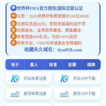
向。当焦点聚集在阿根廷新星蒂亚戈·法哈多与英格
兰钢铁防线之间的博弈时，一个足以引爆全球球迷讨
论的问题浮出水面：这位以灵巧和创造力著称的攻击
手，究竟能否在“三狮军团”的铜墙铁壁前完成决定性
的关键传球？这不仅仅是一次技术层面的较量，更是
一场关于智慧、勇气与战术预判的巅峰对话。本文将
从多维度拆解法哈多的技术特点、英格兰防线的弱点
盲区，并给出进攻重点的精准预测，为您的观赛视角
提供一份深度的战术指南。
法哈多的独特之处在于他并非传统意义上的边锋或中
锋，而是一名介于两者之间的“影子创造者”。他的盘
带节奏具有强烈的南美风格：重心极低、假动作频
繁，尤其擅长在狭小空间内利用脚腕变化完成突然的
变向。这种特质在面对英格兰防线时，将成为一把双