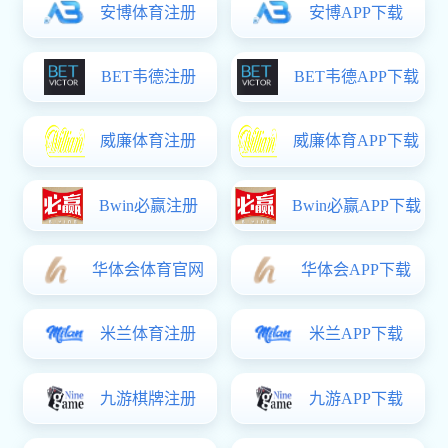
刃剑。英格兰的防守体系以高强度身体对抗和紧密的
站位著称，后卫线通常保持极高的纪律性，很少因一
次假动作而彻底失位。法哈多的挑战在于，他需要在
对抗中保存体力，用连续的横向扯动来撕扯对方中卫
与后腰之间的连接区域——这里正是他对抗次数最密
集、却又最可能产生奇迹的空间。若他能在这里创造
出哪怕半秒的时间差，就能为队友塞入致命直塞。这
一点，将是全场比赛进攻逻辑的起爆点。
再来看英格兰防线的结构特点。以斯通斯和格伊（或
马奎尔）组成的中后卫搭档通常呈“一拖一补”模式：
一名后卫顶防，另一名负责补位。这种模式在面对快
速、横向移动能力强的攻击手时存在天然缝隙。法哈
多最需要瞄准的，正是中后卫与边后卫斜向之间的那