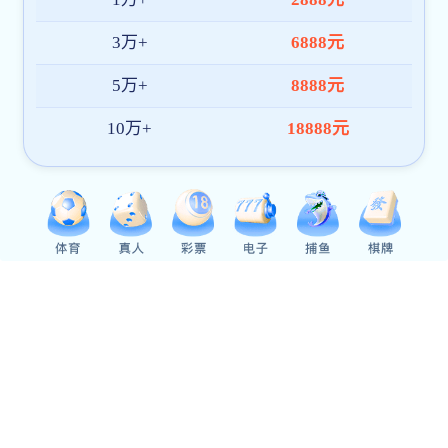
求与劳塔罗或小蜘蛛的撞墙配合；其二，英格兰后卫
是否会因为忌惮他的盘带而收缩防线，进而为其他阿
根廷攻击手创造远射空隙。
从心理层面分析，法哈多并不畏惧大场面。他在俱乐
部赛事中多次面对英超式的高压防守，积累了一套利
用假动作诱使对方下脚后顺势造犯规的套路。面对英
格兰防线，他可能会故意放慢带球节奏，引诱斯通斯
上前逼抢，然后利用护球转身寻找队友。这种“慢
——快——慢”的节奏变化正是破解严密防守的关
键。然而，风险同样存在：一旦他过多的横传和回传
被英格兰中场拦截，极可能陷入对方的反击快攻中。
这要求法哈多在传球决策上必须极度果断，而不是试
图通过过多的盘带给观众留下华而不实的印象。