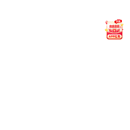
在世界杯的赛场上，每一次触球都可能
改写历史，而挪威与伊拉克之间的这场
对决，因一名球员的存在而格外引人注
目——埃尔林·哈兰德。这位被誉为“进
球机器”的超级前锋，在门前处理球的
每一个细节都如同被放大镜审视。然
而，当他面对伊拉克密集的防...
查看详情
关于「6月13日澳大利亚vs土耳其
中场较量」
在世界杯的浩瀚星河中，有些对决注定
不会发生在决赛的聚光灯下，却在小组
赛的绿茵场上燃起足以熔化苍穹的火
焰。6月13日，当澳大利亚与土耳其在
日历的交汇处展开一场中场较量时，这
不仅仅是一场足球比赛，更像是一场...
查看详情