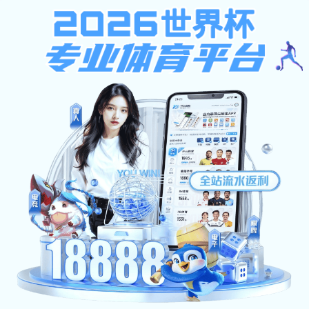
雪缘园足球篮球比分
菜单
T14
2026世界杯日本vs突尼斯冷门预
警
当2026年美加墨世界杯的抽签结果揭晓，日本与突