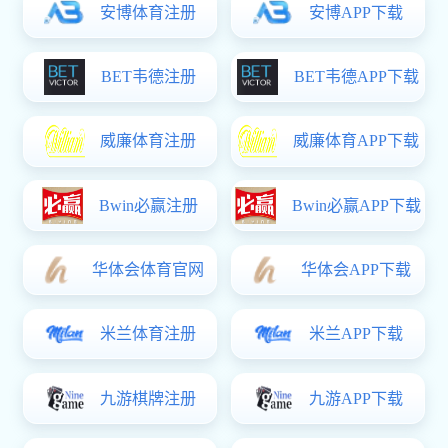
者与洞察盘口的读者定制的深度思考。
尼科·威廉姆斯的武器库，藏在西班牙足球对“空间”的
极致追求里。当你观察他在边路启动的瞬间，会发现
他的重心摆动几乎是与草皮产生共振。他的腿部发力
路径并不依赖冗长的加速距离，而是像一把弹簧刀，
在狭小区域内骤然亮刃。这种特质在面对沙特防线
时，恰好能形成“矛与盾”最为经典的对位关系。沙特
队的防守体系通常建立在纵深压缩的基础上，他们擅
长利用中场与后卫线的窄间距来隔绝向前传球路线。
然而，尼科·威廉姆斯并不依赖正面持球突破的常规
武器，他更倾向于在边路肋部进行反复横向拉扯，利
用夸张的变向去试探防守者重心转换的极限。你需要
留意一个关键细节：当他的对手习惯用滑步去封堵外
线时，他往往会用一个急停扣回的动作来完成内切。