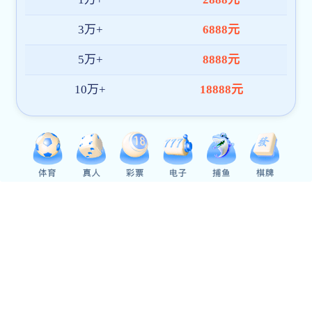
往通过尼科·威廉姆斯在场上的实际表现来激活连续
的市场反应。如果他能在前三十分内成功完成两次以
上的底线突破，盘口就会迅速向大球方向倾斜；反
之，如果他被沙特人的集体协防压制在边线之外，盘
口的波动则会呈现完全相反的趋势。这种相关性，是
每一位体育足球分析师在赛前都必须敬畏的规律。
拉开空间，是尼科·威廉姆斯面对这道防线时最核心
的任务。他需要做的不是单纯地通过边路起球来寻找
高空优势，而是利用自身爆发力去迫使沙特防线做出
错误的横向移动选择。他的每一次触球，都像在棋盘
上落下一枚余音未绝的棋子。当沙特后卫被迫扩大防
守范围时，中路包抄的队友便会获得极为难得的起脚
机会。这不仅是战术层面上的解构，更是对盘口预设
的一种挑战。盘口在赛前往往倾向于认为尼科·威廉