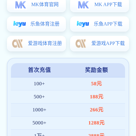
这种技术选择，本质上是对防守者预判的嘲弄，也是
沙特防线在战术执行力之外，最难以应付的个体变
量。
沙特防线的一致性，更像是集体主义美学在绿茵场上
的投影。他们的优势是整体移动时如同潮水般规律，
每一名后卫的站位都像在传递一个无声的信号：“你
无法通过简单的传跑配合洞穿我们”。但令人感到矛
盾的是，这种近乎机械的纪律性，恰恰在应对尼科·
威廉姆斯这种“非理性”爆点时，会出现肉眼可见的迟
滞。当尼科·威廉姆斯在45度角区域拿球，沙特后卫
会习惯性地选择向有球侧收缩，这种源于对中路空间
的保护的初衷，在高速奔跑中却很容易演变为侧翼巨
大空档的敞露。盘口的制定者深谙此道。盘口影响往