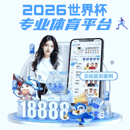
雪缘园足球篮球比分
菜单
T14
尼科威廉姆斯面对沙特防线能否
拉开空间盘口影响参考
沙特阿拉伯的绿茵场在黄昏时分格外耀眼，黄沙与草