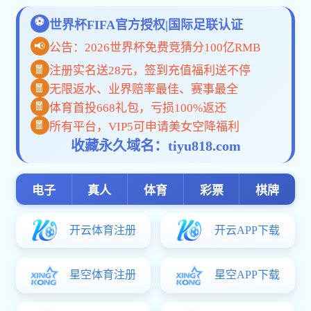
皮的交界处仿佛一道割裂现实与狂想的弧线。当西班
牙新星尼科·威廉姆斯站在边线外，等待登场哨音的
那一刻，空气中弥漫着一股躁动不安的因子。这位毕
尔巴鄂竞技的边路快马，即将面临一道极具反差的铁
幕：沙特防线那看似缓慢却暗藏凶险的集体主义编织
网。盘口如一只沉默的鹰，盘旋在赛场上空，它的每
一次振翅都像是对空间与速度的一次精准拷问。尼科
·威廉姆斯能否用他独树一帜的爆裂突破撕开沙特人
的肌肉防线，这不仅仅关乎一场比赛的胜负，更成为
解读盘口波动背后深层逻辑的关键钥匙。本文的使
命，便是借由这场虚实相生的博弈，将尼科·威廉姆
斯的技术特质与沙特防线的结构性特征进行剖解，进
而探讨其对盘口走向的潜在影响。这是一次关于个体
天赋与系统纪律的对话，也是一篇专为体育足球爱好