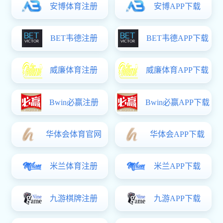
戴维没有选择花哨的假动作，而是以一种近乎傲慢的
笃定，将皮球推向球门的右下死角。这种勇气，源自
于他对于自己抢点能力的绝对自信。在里尔效力期
间，戴维就展现出了与年龄不符的成熟，他不仅仅是
一个终结者，更是一个善于在混乱中寻找最优解的战
术支点。面对瑞士队的区域防守，他总能像幽灵一样
出现在最危险的位置，那种对落点的预判，仿佛在赛
前就已经写好了剧本。
我们不妨深入剖析戴维在点球点前的技术运用。与许
多依赖爆发力的前锋不同，他的跑动节奏带有一种诡
异的变速。在助跑阶段，他通常会故意放慢两步，观
察门将的身体重心位移，随后突然加速。这种节奏变
化，不仅打乱了门将的时间感，更让他能在最后触球