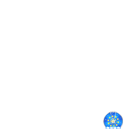
挪威与塞内加尔关键一战禁区前沿保护或
绿茵场上的硝烟，往往在毫厘之间升腾。当挪威的
北欧海盗遭遇塞内加...
2026-07-22