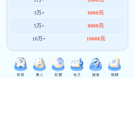
的突然转身。尽管没有直接进球，但他用自己的身体
护住皮球，迫使瑞士队后卫做出鲁莽的犯规动作。这
一刻，乔纳森·戴维的抢点能力不仅是一种技术，更
是一种压迫防守者神经的心理战。
更值得关注的是，戴维在主罚点球时的心理素质。年
轻前锋往往在世界杯这种高压环境下容易紧张，导致
动作变形，但戴维却表现出了一种令人畏惧的平静。
在走向点球点前，他甚至没有去看门将，而是专注于
自己脚下的草皮，仿佛在丈量每一步的距离。这种专
注力，让他的射门动作保持了完整的舒展性。皮球离
开脚面的瞬间，力量与角度完美结合，无论是索默还
是任何一位世界级门将，面对这种射门都只能望球兴
叹。数据不会骗人，在五大联赛中，戴维的点球命中